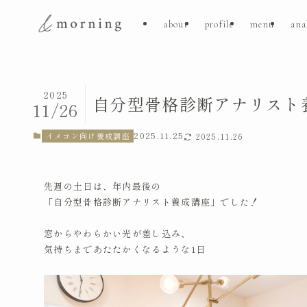
about
profile
menu
ana
2025
自分型骨格診断アナリスト
11/26
2025.11.25
イメコン向け養成講座
2025.11.26
先週の土日は、年内最後の
「自分型骨格診断アナリスト養成講座」でした！
窓からやわらかい光が差し込み、
気持ちまであたたかくなるような1日